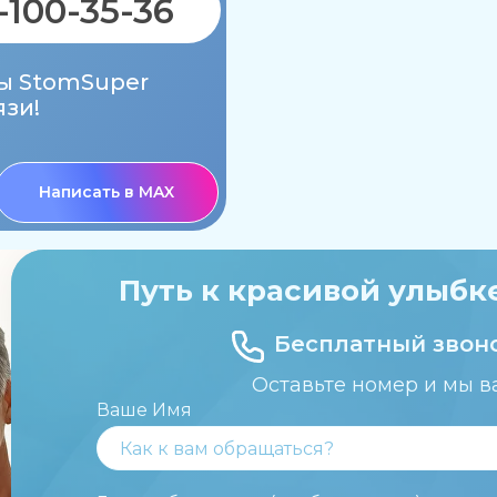
-100-35-36
ы StomSuper
язи!
Написать в MAX
Путь к красивой улыбке
Бесплатный звоно
Оставьте номер и мы 
Ваше Имя