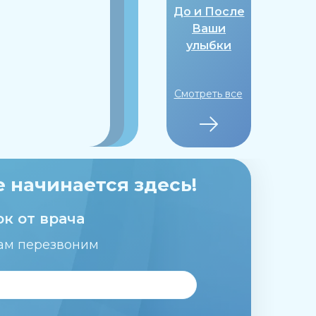
До и После
Ваши
улыбки
Смотреть все
 начинается здесь!
к от врача
вам перезвоним