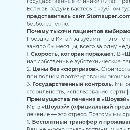
государственные клиники Китая пред
Если вы задумываетесь о «зубном тур
представитель сайт Stomsuper.com
безболезненно.
Почему тысячи пациентов выбираю
Поездка в Китай за зубами — это не 
заняло бы месяцы, всего за одну нед
1.
Скорость, которая поражает.
В «Ш
нас собственные зуботехнические ла
2.
Цены без «сюрпризов».
Стоимость
при полном протезировании экономия
3.
Государственный контроль.
Мы ра
стерильность, использование серти
Преимущества лечения в «Шоувэй» (
Мы в
«Шоувэй» (официальный предс
лечение — это стресс. Поэтому мы ор
1. Бесплатный трансфер и прожива
Вам не нужно искать гостиницу или 