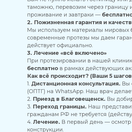
таможню, перевозим через границу 
проживание и завтраки —
бесплатн
2. Пожизненная гарантия и качест
Мы используем материалы мировых б
современные протезы мы даем гарант
действует официально.
3. Лечение «всё включено»
При протезировании в нашей клинике
бесплатно
в рамках действующих акц
Как всё происходит? (Ваши 5 шагов
1.
Дистанционная консультация.
Вы 
(ОПТГ) на WhatsApp. Наш врач делае
2.
Приезд в Благовещенск.
Вы добир
3.
Переход границы.
Наш представит
гражданам РФ не требуется (действу
4.
Лечение.
В первый день — осмотр 
конструкции.