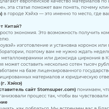
лагают европейское качество материалов по ц
е», эта статья поможет вам понять, почему кл
)
в городе Хэйхэ — это именно то место, где в
т Китай?
просто экономия. Это возможность получить ко
елю.
оувэй» изготовление и установка коронок или п
боратории, поэтому вам не нужно ждать неде
 металлокерамики или диоксида циркония в К
 может составить несколько сотен тысяч рубл
ботаем на базе лицензированного государстве
фицированных материалов и юридическую отве
г. Хэйхэ)
тавитель сайт Stomsuper.com)
понимаем, что
ганизовали процесс так, чтобы вы чувствовали 
ние
думать, как добраться. Мы встречаем вас в Бл